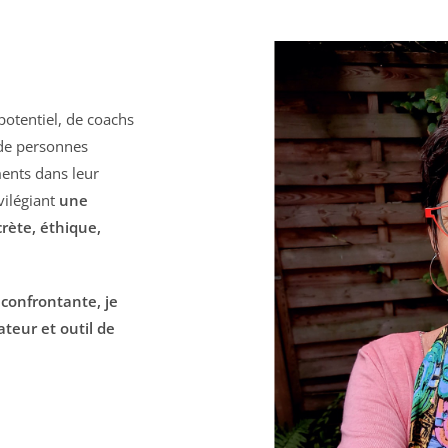
potentiel, de coachs
 de personnes
ments dans leur
vilégiant
une
rète, éthique,
 confrontante, je
teur et outil de