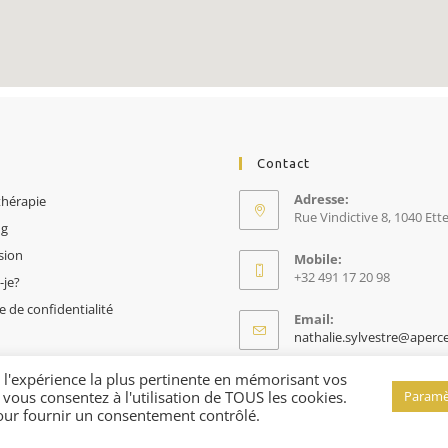
Contact
Adresse:
hérapie
Rue Vindictive 8, 1040 Ett
ng
sion
Mobile:
+32 491 17 20 98
-je?
e de confidentialité
Email:
nathalie.sylvestre@aper
r l'expérience la plus pertinente en mémorisant vos
, vous consentez à l'utilisation de TOUS les cookies.
Paramè
our fournir un consentement contrôlé.
© Apercevance 2025 I Création Web
C Com'Créa
I
Mentions légales