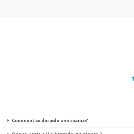
Comment se déroule une séance?
Que se passe-t-il si j’annule ma séance ?